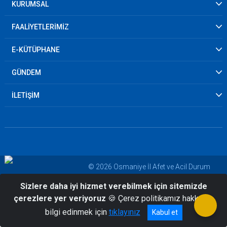
KURUMSAL
FAALİYETLERİMİZ
E-KÜTÜPHANE
GÜNDEM
İLETİŞİM
© 2026 Osmaniye İl Afet ve Acil Durum
Müdürlüğü
Sizlere daha iyi hizmet verebilmek için sitemizde
çerezlere yer veriyoruz
🍪 Çerez politikamız hakkında
bilgi edinmek için
tıklayınız
Kabul et