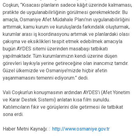
Coşkun, “Kısacası planların sadece kâğıt üzerinde kalmaması,
pratikte de uygulanabilirliğinin görülmesi gerekmektedir. Bu
amaçla, Osmaniye Afet Müdahale Planı’nın uygulanabilirliğini
arttırmak, kamu kurum ve kuruluşlarda farkındalık oluşturmak,
kurumlar arası iş koordinasyonu artırmak ve planlardaki olası
çakışma ve eksiklikleri tespit etmek edebilmek amacıyla
bugün AYDES sitemi üzerinden masabaşı tatbikatı
yapılmaktadır. Tüm kurumlarımızın kendi üzerine düşen
görevleri layıkıyla yerine getireceğine olan inancımız tamdır.
Güzel ülkemizde ve Osmaniye’mizde hiçbir afetin
yaşanmamasını temenni ediyorum.” dedi.
Vali Coşkun’un konuşmasının ardından AYDES’i (Afet Yönetim
ve Karar Destek Sistemi) anlatan kısa film sunuldu.
Katılımcıların fikir ve görüşlerini dile getirmesi ile tatbikat
sona erdi.
Haber Metni Kaynağı: :
http://www.osmaniye.gov.tr