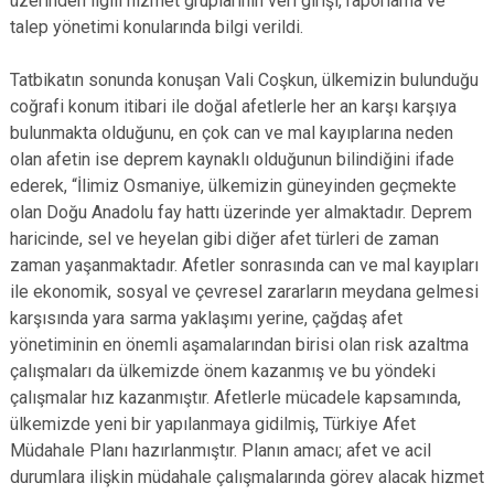
üzerinden ilgili hizmet gruplarının veri girişi, raporlama ve
talep yönetimi konularında bilgi verildi.
Tatbikatın sonunda konuşan Vali Coşkun, ülkemizin bulunduğu
coğrafi konum itibari ile doğal afetlerle her an karşı karşıya
bulunmakta olduğunu, en çok can ve mal kayıplarına neden
olan afetin ise deprem kaynaklı olduğunun bilindiğini ifade
ederek, “İlimiz Osmaniye, ülkemizin güneyinden geçmekte
olan Doğu Anadolu fay hattı üzerinde yer almaktadır. Deprem
haricinde, sel ve heyelan gibi diğer afet türleri de zaman
zaman yaşanmaktadır. Afetler sonrasında can ve mal kayıpları
ile ekonomik, sosyal ve çevresel zararların meydana gelmesi
karşısında yara sarma yaklaşımı yerine, çağdaş afet
yönetiminin en önemli aşamalarından birisi olan risk azaltma
çalışmaları da ülkemizde önem kazanmış ve bu yöndeki
çalışmalar hız kazanmıştır. Afetlerle mücadele kapsamında,
ülkemizde yeni bir yapılanmaya gidilmiş, Türkiye Afet
Müdahale Planı hazırlanmıştır. Planın amacı; afet ve acil
durumlara ilişkin müdahale çalışmalarında görev alacak hizmet