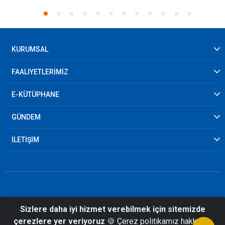
KURUMSAL
FAALİYETLERİMİZ
E-KÜTÜPHANE
GÜNDEM
İLETİŞİM
Sizlere daha iyi hizmet verebilmek için sitemizde
© 2026 Osmaniye İl Afet ve Acil Durum
çerezlere yer veriyoruz
🍪 Çerez politikamız hakkında
Müdürlüğü